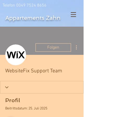
Telefon
0049 7524 8656
Appartements Zahn
Weitere Optionen
Folgen
WebsiteFix Support Team
Profil
Beitrittsdatum: 25. Juli 2025