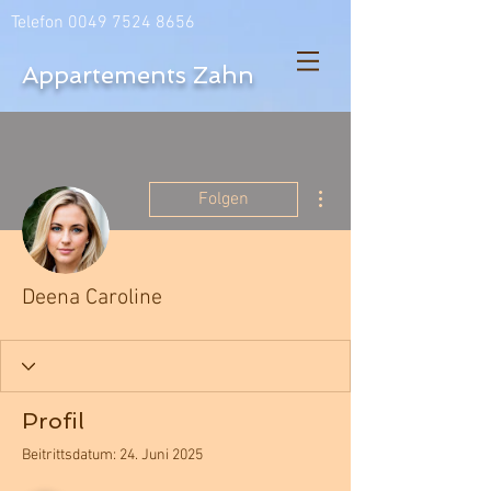
Telefon
0049 7524 8656
Appartements Zahn
Weitere Optionen
Folgen
Deena Caroline
Profil
Beitrittsdatum: 24. Juni 2025