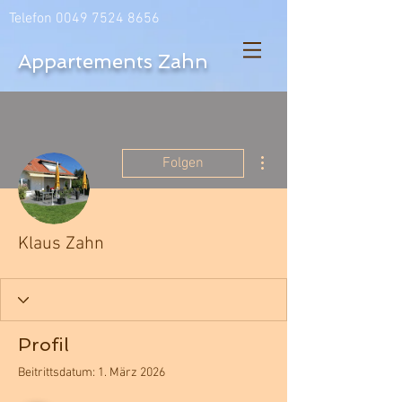
Telefon
0049 7524 8656
Appartements Zahn
Weitere Optionen
Folgen
Klaus Zahn
Profil
Beitrittsdatum: 1. März 2026