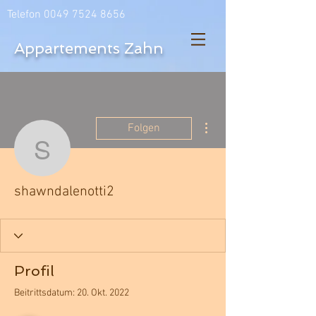
Telefon
0049 7524 8656
Appartements Zahn
Weitere Optionen
Folgen
shawndalenotti2
shawndalenotti2
Profil
Beitrittsdatum: 20. Okt. 2022