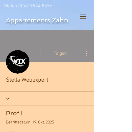
Telefon
0049 7524 8656
Appartements Zahn
Weitere Optionen
Folgen
Stella Webexpert
Profil
Beitrittsdatum: 19. Okt. 2025