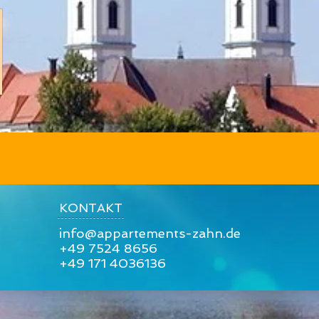
KONTAKT
info@appartements-zahn.de
+49 7524 8656
+49 171 4036136