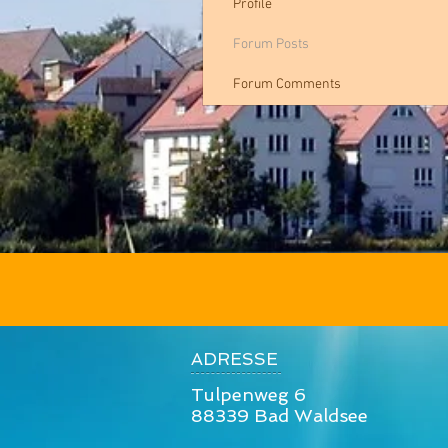
Profile
Forum Posts
Forum Comments
ADRESSE
Tulpenweg 6
88339 Bad Waldsee