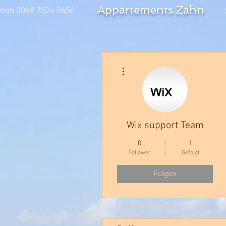
Appartements Zahn
efon 0049 7524 8656
Weitere Optionen
Wix support Team
0
1
Follower
Gefolgt
Folgen