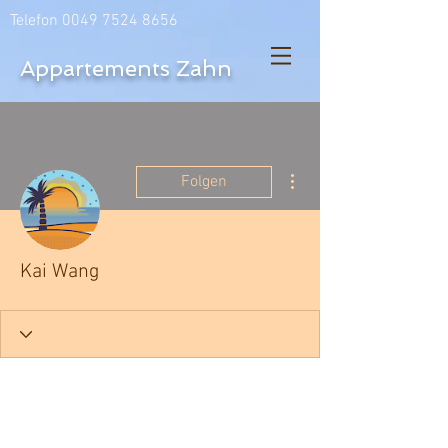
Telefon
0049 7524 8656
Appartements Zahn
Weitere Optionen
Folgen
Kai Wang