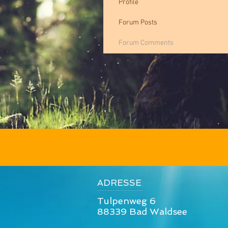
Profile
Forum Posts
Forum Comments
ADRESSE
Tulpenweg 6
88339 Bad Waldsee